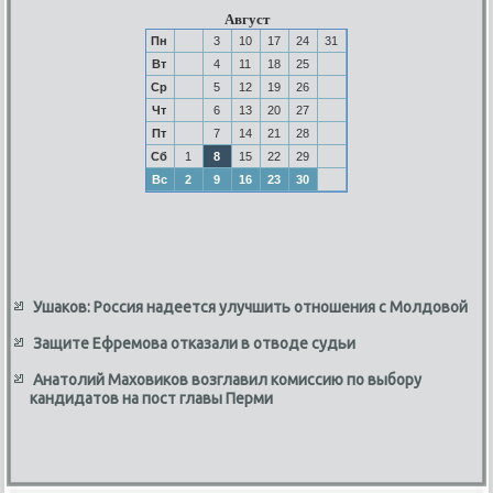
Август
Пн
3
10
17
24
31
Вт
4
11
18
25
Ср
5
12
19
26
Чт
6
13
20
27
Пт
7
14
21
28
Сб
1
8
15
22
29
Вс
2
9
16
23
30
Ушаков: Россия надеется улучшить отношения с Молдовой
Защите Ефремова отказали в отводе судьи
Анатолий Маховиков возглавил комиссию по выбору
кандидатов на пост главы Перми