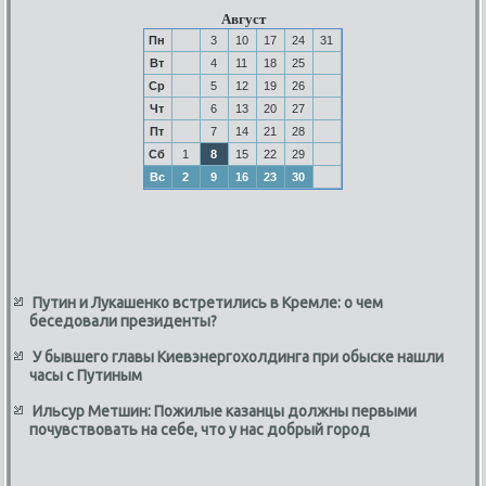
Август
Пн
3
10
17
24
31
Вт
4
11
18
25
Ср
5
12
19
26
Чт
6
13
20
27
Пт
7
14
21
28
Сб
1
8
15
22
29
Вс
2
9
16
23
30
Путин и Лукашенко встретились в Кремле: о чем
беседовали президенты?
У бывшего главы Киевэнергохолдинга при обыске нашли
часы с Путиным
Ильсур Метшин: Пожилые казанцы должны первыми
почувствовать на себе, что у нас добрый город