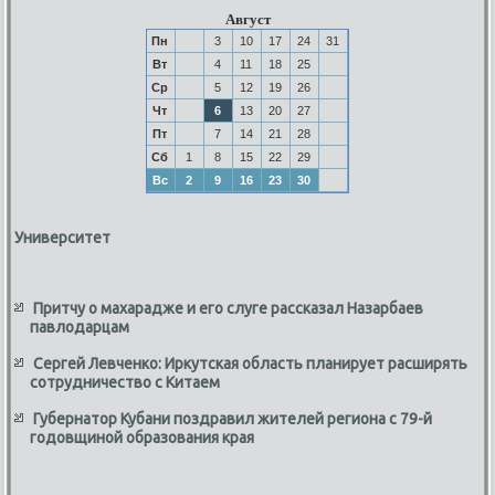
Август
Пн
3
10
17
24
31
Вт
4
11
18
25
Ср
5
12
19
26
Чт
6
13
20
27
Пт
7
14
21
28
Сб
1
8
15
22
29
Вс
2
9
16
23
30
Университет
Притчу о махарадже и его слуге рассказал Назарбаев
павлодарцам
Сергей Левченко: Иркутская область планирует расширять
сотрудничество с Китаем
Губернатор Кубани поздравил жителей региона с 79-й
годовщиной образования края