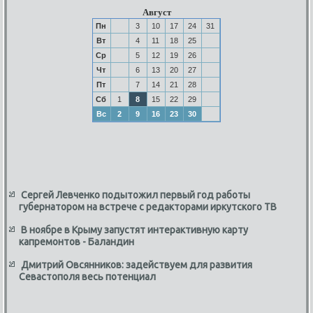
Август
Пн
3
10
17
24
31
Вт
4
11
18
25
Ср
5
12
19
26
Чт
6
13
20
27
Пт
7
14
21
28
Сб
1
8
15
22
29
Вс
2
9
16
23
30
Сергей Левченко подытожил первый год работы
губернатором на встрече с редакторами иркутского ТВ
В ноябре в Крыму запустят интерактивную карту
капремонтов - Баландин
Дмитрий Овсянников: задействуем для развития
Севастополя весь потенциал