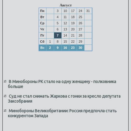
Август
Пн
3
10
17
24
31
Вт
4
11
18
25
Ср
5
12
19
26
Чт
6
13
20
27
Пт
7
14
21
28
Сб
1
8
15
22
29
Вс
2
9
16
23
30
В Минобороны РК стало на одну женщину - полковника
больше
Суд не стал снимать Жаркова с гонки за кресло депутата
Заксобрания
Минобороны Великобритании: Россия предпочла стать
конкурентом Запада