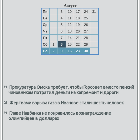
Август
Пн
3
10
17
24
31
Вт
4
11
18
25
Ср
5
12
19
26
Чт
6
13
20
27
Пт
7
14
21
28
Сб
1
8
15
22
29
Вс
2
9
16
23
30
Прокуратура Омска требует, чтобы Горсовет вместо пенсий
чиновникам потратил деньги на капремонт и дороги
Жертвами взрыва газа в Иванове стали шесть человек
Главе Нацбанка не понравилось вознаграждение
олимпийцев в долларах