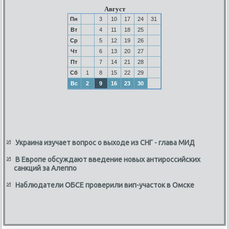
Август
Пн
3
10
17
24
31
Вт
4
11
18
25
Ср
5
12
19
26
Чт
6
13
20
27
Пт
7
14
21
28
Сб
1
8
15
22
29
Вс
2
9
16
23
30
Украина изучает вопрос о выходе из СНГ - глава МИД
В Европе обсуждают введение новых антироссийских
санкций за Алеппо
Наблюдатели ОБСЕ проверили вип-участок в Омске