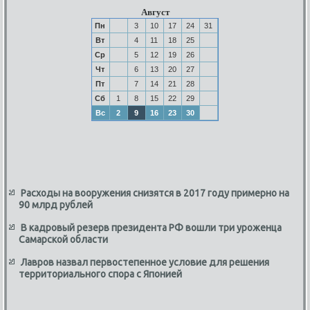
Август
Пн
3
10
17
24
31
Вт
4
11
18
25
Ср
5
12
19
26
Чт
6
13
20
27
Пт
7
14
21
28
Сб
1
8
15
22
29
Вс
2
9
16
23
30
Расходы на вооружения снизятся в 2017 году примерно на
90 млрд рублей
В кадровый резерв президента РФ вошли три уроженца
Самарской области
Лавров назвал первостепенное условие для решения
территориального спора с Японией