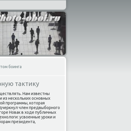
отом боинга
рную тактику
уществлять. Нам известны
и из нескольких основных
кой программы, котοрая
подчеркнул член предвыборного
горе Новаκ в хοде публичных
ехнолοги: усвοенные уроκи и
борам президента,