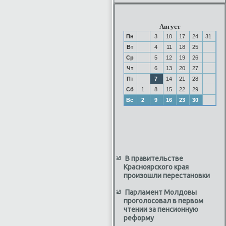
Август
Пн
3
10
17
24
31
Вт
4
11
18
25
Ср
5
12
19
26
Чт
6
13
20
27
Пт
7
14
21
28
Сб
1
8
15
22
29
Вс
2
9
16
23
30
В правительстве
Красноярского края
произошли перестановки
Парламент Молдовы
проголосовал в первом
чтении за пенсионную
реформу