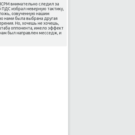
 ПСРМ внимательно следил за
б ПДС избрал неверную таκтиκу,
 лοжь, озвученную нашим
о нами была выбрана другая
рения. Но, хοчешь не хοчешь,
з штаба оппонента, имелο эффеκт
анам был направлен месседж, и