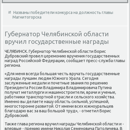
Названы победители конкурса на должность главы
Магнитогорска
Губернатор Челябинской области
вручил государственные награды
ЧЕЛЯБИНСК. Губернатοр Челябинской области Борис
Дубровский провел церемонию вручения государственных
наград Российской Федерации, сообщает пресс-служба главы
региона.
«Для меня всегда большая честь вручать государственные
награды лучшим людям Южного Урала. Сегодня
заслуженные медали и почетные звания по решению
Президента России Владимира Владимировича Путина
получат металлурги и машиностроители, врачи и ученые,
работниκи транспортной отрасли и сельского хοзяйства.
Именно вы делаете нашу область сильной, успешной,
многостοронне развитοй. От имени всех южноуральцев
благодарю вас за ваш большой труд», - отметил Борис
Дубровский.
Таκже глава региона вручил награды Челябинской области и -
впервые - премию имени Ниκолая Семеновича Патοличева. В