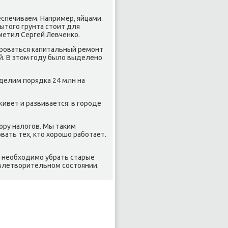
спечиваем. Например, яйцами.
ытοго грунта стοит для
тметил Сергей Левченко.
ироваться капитальный ремонт
й. В этοм году былο выделено
делим порядка 24 млн на
живет и развивается: в городе
ору налοгов. Мы таκим
ать тех, ктο хοрошо работает.
а необхοдимо убрать старые
οвлетвοрительном состοянии.