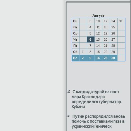
Август
Пн
3
10
17
24
31
Вт
4
11
18
25
Ср
5
12
19
26
Чт
6
13
20
27
Пт
7
14
21
28
Сб
1
8
15
22
29
Вс
2
9
16
23
30
С кандидатурой на пост
мэра Краснодара
определился губернатор
Кубани
Путин распорядился вновь
помочь с поставками газа в
украинский Геническ