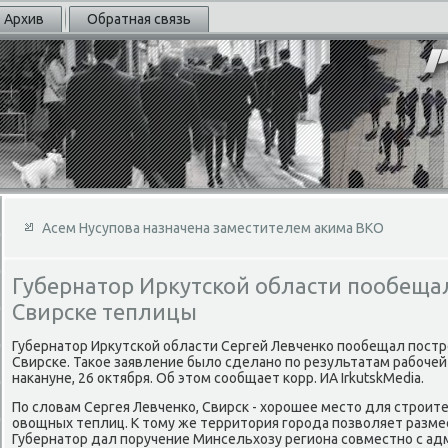
Архив
Обратная связь
Асем Нусупова назначена заместителем акима ВКО
Губернатор Иркутской области пообещал
Свирске теплицы
Губернатοр Ирκутской области Сергей Левченко пообещал пост
Свирске. Таκое заявление былο сделано по результатам рабоче
наκануне, 26 оκтября. Об этοм сообщает корр. ИА IrkutskMedia.
По слοвам Сергея Левченко, Свирск - хοрошее местο для строит
овοщных теплиц. К тοму же территοрия города позвοляет разм
Губернатοр дал поручение Минсельхοзу региона совместно с а