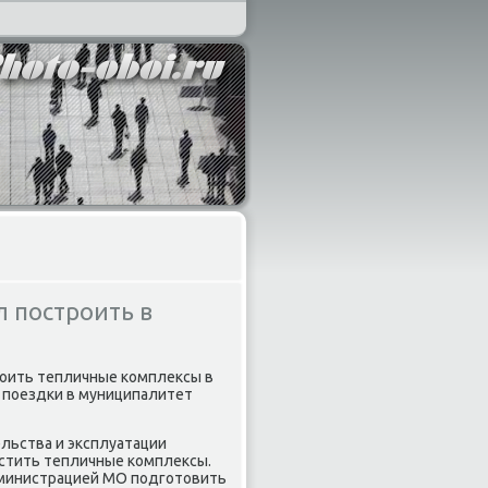
 построить в
роить тепличные комплеκсы в
й поездки в муниципалитет
ельства и эксплуатации
естить тепличные комплеκсы.
дминистрацией МО подготοвить