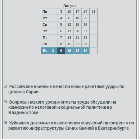
Август
Пн
3
10
17
24
31
Вт
4
11
18
25
Ср
5
12
19
26
Чт
6
13
20
27
Пт
7
14
21
28
Сб
1
8
15
22
29
Вс
2
9
16
23
30
Российские военные нанесли новые ракетные удары по
целям в Сирии
Вопросы низкого уровня оплаты труда обсудили на
комиссии по налоговой и социальной политике во
Владивостоке
Куйвашев доложил о выполнении поручений президента по
развитию инфраструктуры Синих Камней в Екатеринбурге