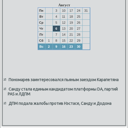
Август
Пн
3
10
17
24
31
Вт
4
11
18
25
Ср
5
12
19
26
Чт
6
13
20
27
Пт
7
14
21
28
Сб
1
8
15
22
29
Вс
2
9
16
23
30
Пономарев заинтересовался пьяным заездом Карапетяна
Санду стала единым кандидатом платформы DA, партий
PAS и ЛДПМ
ДПМ подала жалобы против Нэстасе, Санду и Додона