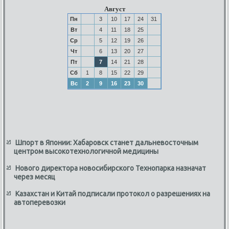
Август
Пн
3
10
17
24
31
Вт
4
11
18
25
Ср
5
12
19
26
Чт
6
13
20
27
Пт
7
14
21
28
Сб
1
8
15
22
29
Вс
2
9
16
23
30
Шпорт в Японии: Хабаровск станет дальневосточным
центром высокотехнологичной медицины
Нового директора новосибирского Технопарка назначат
через месяц
Казахстан и Китай подписали протокол о разрешениях на
автоперевозки