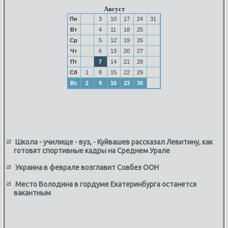
Август
Пн
3
10
17
24
31
Вт
4
11
18
25
Ср
5
12
19
26
Чт
6
13
20
27
Пт
7
14
21
28
Сб
1
8
15
22
29
Вс
2
9
16
23
30
Школа - училище - вуз, - Куйвашев рассказал Левитину, как
готовят спортивные кадры на Среднем Урале
Украина в феврале возглавит Совбез ООН
Место Володина в гордуме Екатеринбурга останется
вакантным