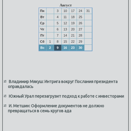
Август
Пн
3
10
17
24
31
Вт
4
11
18
25
Ср
5
12
19
26
Чт
6
13
20
27
Пт
7
14
21
28
Сб
1
8
15
22
29
Вс
2
9
16
23
30
Владимир Мякуш: Интрига вокруг Послания президента
оправдалась
Южный Урал перезагрузит подход к работе с инвесторами
И. Метшин: Оформление документов не должно
превращаться в семь кругов ада