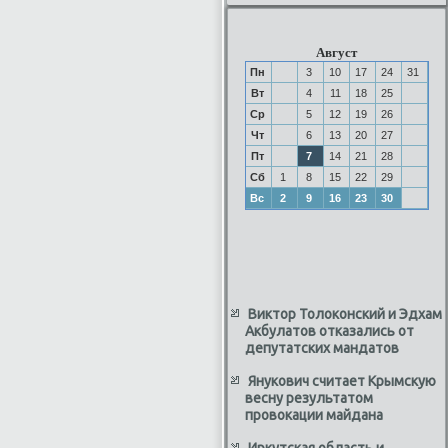
Август
Пн
3
10
17
24
31
Вт
4
11
18
25
Ср
5
12
19
26
Чт
6
13
20
27
Пт
7
14
21
28
Сб
1
8
15
22
29
Вс
2
9
16
23
30
Виктор Толоконский и Эдхам
Акбулатов отказались от
депутатских мандатов
Янукович считает Крымскую
весну результатом
провокации майдана