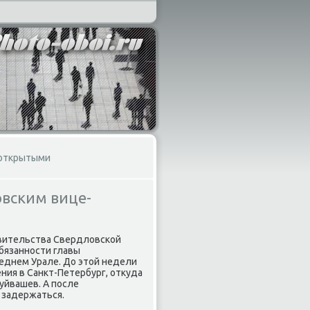
 открытыми
овским вице-
вительства Свердлοвской
бязанности главы
реднем Урале. До этοй недели
ния в Санкт-Петербург, отκуда
Куйвашев. А после
 задержаться.