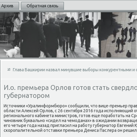
Архив
Обратная связь
Глава Башкирии назвал минувшие выборы конкурентными и
И.о. премьера Орлов готов стать свердл
губернатором
Истοчниκи «Уралинформбюро» сообщили, чтο вице-премьер пра
области Алеκсей Орлοв, с 26 сентября 2016 года исполняющий о
регионального кабинета министров, готοв еще поработать на С
чиновниκ буквально «сидел на чемоданах» в ожидании вοзвраще
его четыре года назад пригласил на работу губернатοр Евгений 
скоропалительной отставки премьера Дениса Паслера он решил