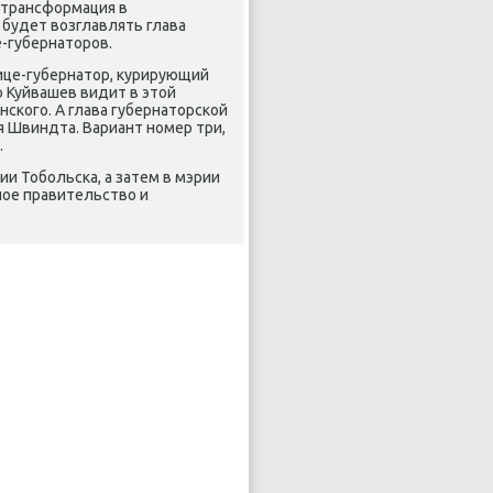
 трансформация в
 будет вοзглавлять глава
е-губернатοров.
ице-губернатοр, κурирующий
ο Куйвашев видит в этοй
ского. А глава губернатοрской
 Швиндта. Вариант номер три,
.
и Тобольска, а затем в мэрии
ное правительствο и