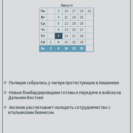
Август
Пн
3
10
17
24
31
Вт
4
11
18
25
Ср
5
12
19
26
Чт
6
13
20
27
Пт
7
14
21
28
Сб
1
8
15
22
29
Вс
2
9
16
23
30
Полиция собралась у лагеря протестующих в Кишиневе
Новые бомбардировщики готовы к передаче в войска на
Дальнем Востоке
Аксенов рассчитывает наладить сотрудничество с
итальянским бизнесом