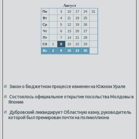
Август
Пн
3
10
17
24
31
Вт
4
11
18
25
Ср
5
12
19
26
Чт
6
13
20
27
Пт
7
14
21
28
Сб
1
8
15
22
29
Вс
2
9
16
23
30
Закон о бюджетном процессе изменен на Южном Урале
Состоялось официальное открытие посольства Молдовы в
Японии
Дубровский ликвидирует Областную казну, руководитель
которой был премирован почти на полмиллиона