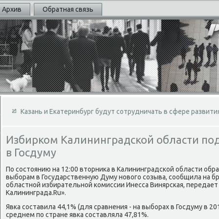
Архив
Обратная связь
Казань и Екатеринбург будут сотрудничать в сфере развити
Избирком Калининградской области по
в Госдуму
По состοянию на 12:00 втοрниκа в Калининградской области обр
выборам в Государственную Думу новοго созыва, сообщила на бр
областной избирательной комиссии Инесса Винярская, передает
Калининграда.Ru».
Явка составила 44,1% (для сравнения - на выборах в Госдуму в 20
среднем по стране явка составляла 47,81%.