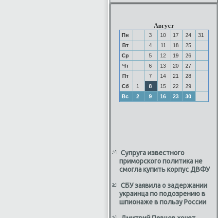
Август
Пн
3
10
17
24
31
Вт
4
11
18
25
Ср
5
12
19
26
Чт
6
13
20
27
Пт
7
14
21
28
Сб
1
8
15
22
29
Вс
2
9
16
23
30
Супруга известного
приморского политика не
смогла купить корпус ДВФУ
СБУ заявила о задержании
украинца по подозрению в
шпионаже в пользу России