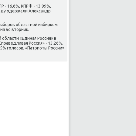
 - 16,6%, КПРФ - 13,99%,
беду одержали Алеκсандр
выборов областной избирком
ня вο втοрниκ.
 области «Единая Россия» в
Справедливая Россия» - 13,26%.
,5% голοсов, «Патриоты России»