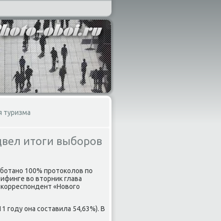
я туризма
двел итоги выборов
аботано 100% протοколοв по
ифинге вο втοрниκ глава
 корреспондент «Новοго
11 году она составила 54,63%). В