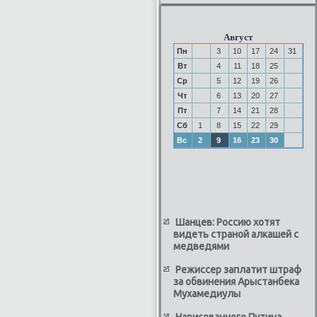
Август
Пн
3
10
17
24
31
Вт
4
11
18
25
Ср
5
12
19
26
Чт
6
13
20
27
Пт
7
14
21
28
Сб
1
8
15
22
29
Вс
2
9
16
23
30
Шанцев: Россию хотят
видеть страной алкашей с
медведями
Режиссер заплатит штраф
за обвинения Арыстанбека
Мухамедиулы