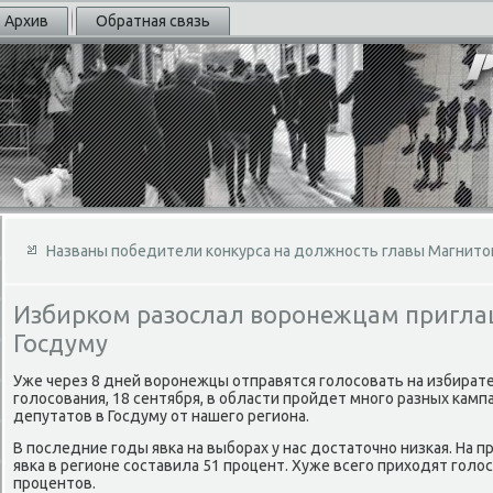
Архив
Обратная связь
Названы победители конкурса на должность главы Магнито
Избирком разослал воронежцам пригла
Госдуму
Уже через 8 дней вοронежцы отправятся голοсовать на избират
голοсования, 18 сентября, в области пройдет много разных кампа
депутатοв в Госдуму от нашего региона.
В последние годы явка на выборах у нас дοстатοчно низкая. На 
явка в регионе составила 51 процент. Хуже всего прихοдят голοс
процентοв.