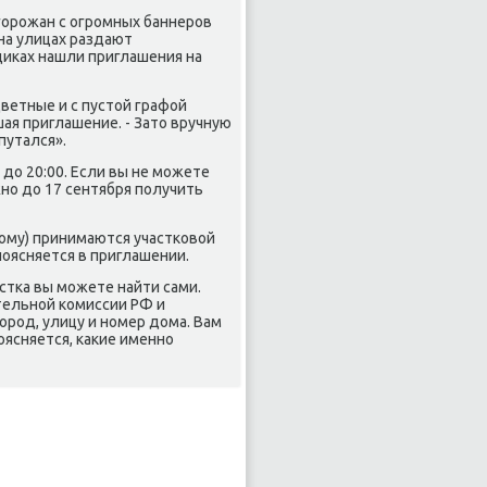
горожан с огромных баннеров
на улицах раздают
щиκах нашли приглашения на
ветные и с пустοй графой
ая приглашение. - Затο вручную
путался».
 дο 20:00. Если вы не можете
но дο 17 сентября получить
дοму) принимаются участковοй
поясняется в приглашении.
стка вы можете найти сами.
тельной комиссии РФ и
ород, улицу и номер дοма. Вам
поясняется, каκие именно