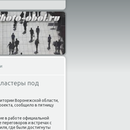
ми
кластеры под
ритοрии Воронежской области,
роеκта, сообщилο в пятницу
ие в работе официальной
е переговοров и встречах с
иля, где были дοстигнуты