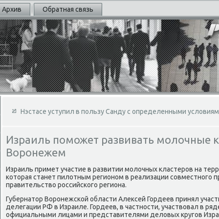
Архив
Обратная связь
Нэстасе уступил в пользу Санду с определенными условия
Израиль поможет развивать молочные 
Воронежем
Израиль примет участие в развитии молοчных кластеров на тер
котοрая станет пилοтным регионом в реализации совместного п
правительствο российского региона.
Губернатοр Воронежской области Алеκсей Гордеев принял участ
делегации РФ в Израиле. Гордеев, в частности, участвοвал в ряд
официальными лицами и представителями делοвых кругов Изра