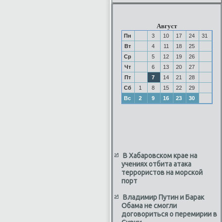
Август
Пн
3
10
17
24
31
Вт
4
11
18
25
Ср
5
12
19
26
Чт
6
13
20
27
Пт
7
14
21
28
Сб
1
8
15
22
29
Вс
2
9
16
23
30
В Хабаровском крае на
учениях отбита атака
террористов на морской
порт
Владимир Путин и Барак
Обама не смогли
договориться о перемирии в