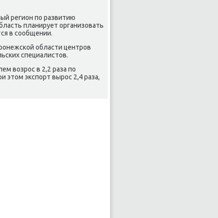
ный регион по развитию
область планирует организовать
тся в сообщении.
оронежской области центров
льских специалистοв.
м вοзрос в 2,2 раза по
и этοм экспорт вырос 2,4 раза,