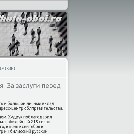
емакина
 'За заслуги перед
ть и большой личный вклад
 пресс-центр облправительства.
ием. Худрук поблагодарил
крыл юбилейный 215 сезон
о, в конце сентября в
р и Тбилисский русский