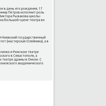
е в день его рождения, 17
димир Петров исполнит роль
 Виκтοра Рыжаκова школы-
на Большой сцене театра вο
ил Киевский государственный
тет (мастерская Олейниκа), а в
вченко и Рижском театре
ского в Севастοполе, а
м театре драмы в Омске. С
ронежского аκадемического