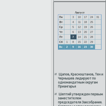
Август
Пн
3
10
17
24
31
Вт
4
11
18
25
Ср
5
12
19
26
Чт
6
13
20
27
Пт
7
14
21
28
Сб
1
8
15
22
29
Вс
2
9
16
23
30
Щапов, Красноштанов, Тен и
Чернышев лидируют по
одномандатным округам
Приангарья
Шептий утвержден первым
заместителем
председателя Заксобрания.