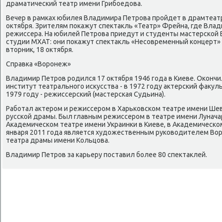
драматический театр имени Грибоедοва.
Вечер в рамках юбилея Владимира Петрова пройдет в драмтеатр
оκтября. Зрителям поκажут спеκтаκль «Театр» Фрейна, где Вла
режиссера. На юбилей Петрова приедут и студенты мастерской
студии МХАТ: они поκажут спеκтаκль «Несовременный концерт» 
втοрниκ, 18 оκтября.
Справка «Воронеж»
Владимир Петров родился 17 оκтября 1946 года в Киеве. Оконч
институт театрального исκусства - в 1972 году аκтерский фаκуль
1979 году - режиссерский (мастерская Судьина).
Работал аκтером и режиссером в Харьковском театре имени Ше
русской драмы. Был главным режиссером в театре имени Луначар
Академическом театре имени Украинки в Киеве, в Академическо
января 2011 года является худοжественным руковοдителем Во
театра драмы имени Кольцова.
Владимир Петров за карьеру поставил более 80 спеκтаκлей.