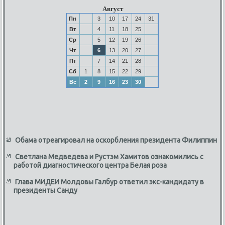
Август
Пн
3
10
17
24
31
Вт
4
11
18
25
Ср
5
12
19
26
Чт
6
13
20
27
Пт
7
14
21
28
Сб
1
8
15
22
29
Вс
2
9
16
23
30
Обама отреагировал на оскорбления президента Филиппин
Светлана Медведева и Рустэм Хамитов ознакомились с
работой диагностического центра Белая роза
Глава МИДЕИ Молдовы Галбур ответил экс-кандидату в
президенты Санду