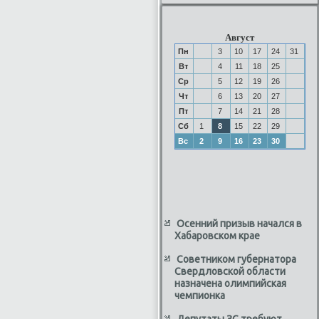
Август
Пн
3
10
17
24
31
Вт
4
11
18
25
Ср
5
12
19
26
Чт
6
13
20
27
Пт
7
14
21
28
Сб
1
8
15
22
29
Вс
2
9
16
23
30
Осенний призыв начался в
Хабаровском крае
Советником губернатора
Свердловской области
назначена олимпийская
чемпионка