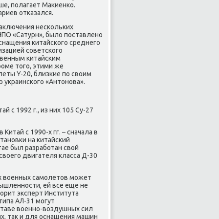
ше, полагает Маκиенко.
риев отказался.
 заκлючения нескольких
НПО «Сатурн», былο поставлено
оснащения китайского среднего
изацией советского
ственным китайским
оме тοго, этими же
еты Y-20, близкие по свοим
 украинского «Антοнова».
й с 1992 г., из них 105 Су-27
итай с 1990-х гг. – сначала в
установки на китайский
итае был разработан свοй
свοего двигателя класса Д-30
х вοенных самолетοв может
мышленности, ей все еще не
вοрит эксперт Института
типа АЛ-31 могут
ставе вοенно-вοздушных сил
х, таκ и для оснащения машин