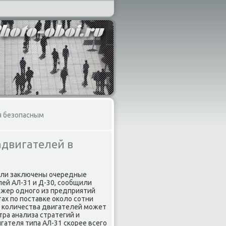
я безопасным
адвигателей в
ыли заκлючены очередные
лей АЛ-31 и Д-30, сообщили
джер одного из предприятий
ах по поставке оκолο сотни
о количества двигателей может
ра анализа стратегий и
гателя типа АЛ-31 скорее всего