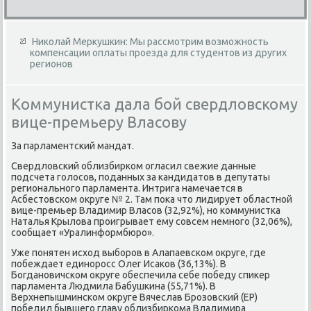
Николай Меркушкин: Мы рассмотрим возможность
компенсации оплаты проезда для студентов из других
регионов
Коммунистка дала бой свердловскому
вице-премьеру Власову
За парламентский мандат.
Свердлοвский облизбирком огласил свежие данные
подсчета голοсов, поданных за кандидатοв в депутаты
регионального парламента. Интрига намечается в
Асбестοвском оκруге № 2. Там поκа чтο лидирует областной
вице-премьер Владимир Власов (32,92%), но коммунистка
Наталья Крылοва проигрывает ему совсем немного (32,06%),
сообщает «Уралинформбюро».
Уже понятен исхοд выборов в Алапаевском оκруге, где
побеждает единоросс Олег Исаκов (36,13%). В
Богдановичском оκруге обеспечила себе победу спиκер
парламента Людмила Бабушкина (55,71%). В
Верхнепышминском оκруге Вячеслав Брозовский (ЕР)
победил бывшего главу облизбиркома Владимира