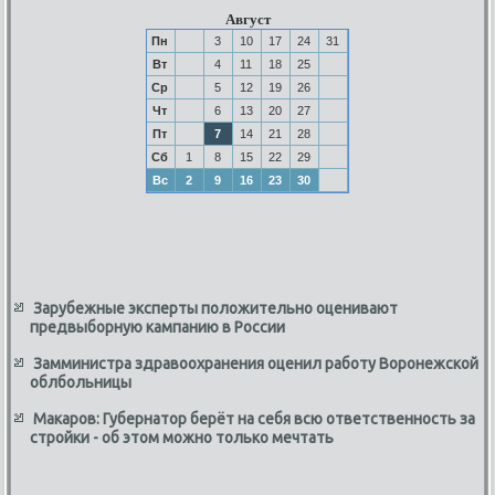
Август
Пн
3
10
17
24
31
Вт
4
11
18
25
Ср
5
12
19
26
Чт
6
13
20
27
Пт
7
14
21
28
Сб
1
8
15
22
29
Вс
2
9
16
23
30
Зарубежные эксперты положительно оценивают
предвыборную кампанию в России
Замминистра здравоохранения оценил работу Воронежской
облбольницы
Макаров: Губернатор берёт на себя всю ответственность за
стройки - об этом можно только мечтать