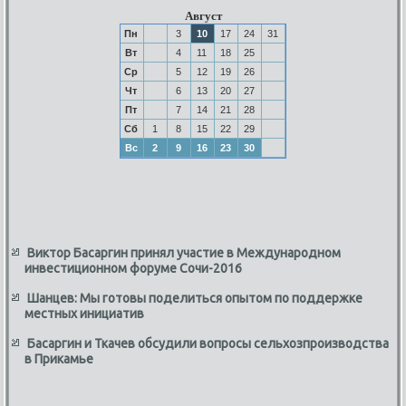
Август
Пн
3
10
17
24
31
Вт
4
11
18
25
Ср
5
12
19
26
Чт
6
13
20
27
Пт
7
14
21
28
Сб
1
8
15
22
29
Вс
2
9
16
23
30
Виктор Басаргин принял участие в Международном
инвестиционном форуме Сочи-2016
Шанцев: Мы готовы поделиться опытом по поддержке
местных инициатив
Басаргин и Ткачев обсудили вопросы сельхозпроизводства
в Прикамье