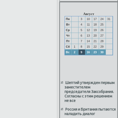
Август
Пн
3
10
17
24
31
Вт
4
11
18
25
Ср
5
12
19
26
Чт
6
13
20
27
Пт
7
14
21
28
Сб
1
8
15
22
29
Вс
2
9
16
23
30
Шептий утвержден первым
заместителем
председателя Заксобрания.
Согласны с этим решением
не все
Россия и Британия пытаются
наладить диалог