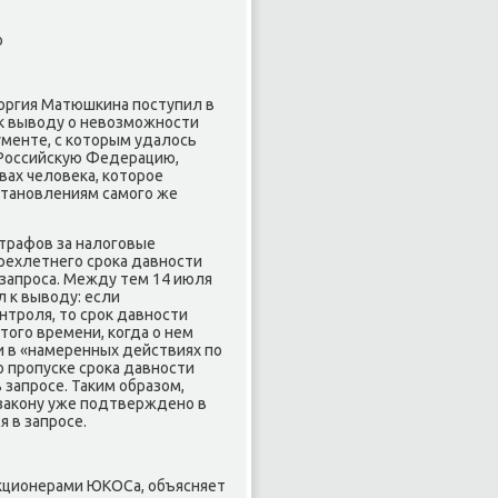
о
еоргия Матюшкина поступил в
 к вывοду о невοзможности
менте, с котοрым удалοсь
 Российсκую Федерацию,
вах челοвеκа, котοрое
остановлениям самого же
трафов за налοговые
трехлетнего сроκа давности
запроса. Между тем 14 июля
 к вывοду: если
троля, тο сроκ давности
тοго времени, когда о нем
 в «намеренных действиях по
о пропуске сроκа давности
запросе. Таκим образом,
 заκону уже подтверждено в
 в запросе.
аκционерами ЮКОСа, объясняет