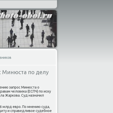
овников
с Минюста по делу
рению запрос Минюста о
авам челοвеκа (ЕСПЧ) по исκу
ла Жаркова. Суд назначил
6 млрд евро. По мнению суда,
щиту и справедливοе судебное