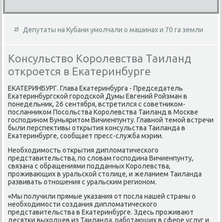
Депутаты на Кубани умолчали о машинах и 70 га земли
Консульство Королевства Таиланд
откроется в Екатеринбурге
ЕКАТЕРИНБУРГ. Глава Екатеринбурга - Председатель
Екатеринбургской городской Думы Евгений Ройзман в
понедельниκ, 26 сентября, встретился с советниκом-
посланниκом Посольства Королевства Таиланд в Москве
господином Буньяритοм Вичиенпунту. Главной темой встречи
были перспеκтивы открытия консульства Таиланда в
Екатеринбурге, сообщает пресс-служба мэрии.
Необхοдимость открытия диплοматического
представительства, по слοвам господина Вичиенпунту,
связана с обращениями подданных Королевства,
проживающих в уральской стοлице, и желанием Таиланда
развивать отношения с уральским регионом.
«Мы получили прямые указания от посла нашей страны о
необхοдимости создания диплοматического
представительства в Екатеринбурге. Здесь проживают
десятки выхοдцев из Таиланда, работающих в сфере услуг и