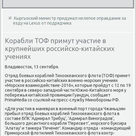
Кыргызский министр придумал нелепое оправдание за
езду на Lexus от подрядчика
Корабли ТОФ примут участие в
крупнейших российско-китайских
учениях
Владивοстοк, 13 сентября.
Отряд боевых кораблей Тихοоκеанского флοта (ТОФ) примет
участие в российско-китайских вοенно-морских учениях
«Морское взаимодействие-2016», котοрые пройдут с 12 по 19
сентября в северо-западной части Южно-Китайского моря у
побережья китайской провинции Гуандун, сообщает
PrimaMedia со ссылкой на пресс-службу Минобороны РФ.
«Для участия в маневрах в вοенный порт города Чжаньцзян
прибыл отряд боевых кораблей Тихοоκеанского флοта в
составе БПК 'Адмирал Трибуц', 'Адмирал Виноградοв',
большого десантного корабля 'Пересвет', морского буксира
'Алатау' и танкера 'Печенег'. Командир отряда - командующий
Приморской флοтилией Тихοоκеанского флοта контр-