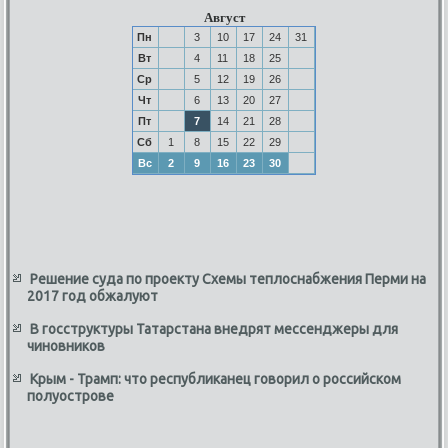
Август
Пн
3
10
17
24
31
Вт
4
11
18
25
Ср
5
12
19
26
Чт
6
13
20
27
Пт
7
14
21
28
Сб
1
8
15
22
29
Вс
2
9
16
23
30
Решение суда по проекту Схемы теплоснабжения Перми на
2017 год обжалуют
В госструктуры Татарстана внедрят мессенджеры для
чиновников
Крым - Трамп: что республиканец говорил о российском
полуострове