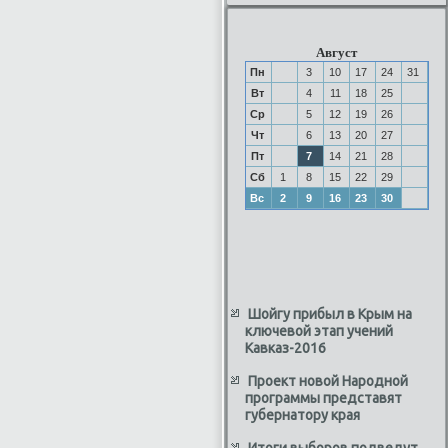
Август
Пн
3
10
17
24
31
Вт
4
11
18
25
Ср
5
12
19
26
Чт
6
13
20
27
Пт
7
14
21
28
Сб
1
8
15
22
29
Вс
2
9
16
23
30
Шойгу прибыл в Крым на
ключевой этап учений
Кавказ-2016
Проект новой Народной
программы представят
губернатору края