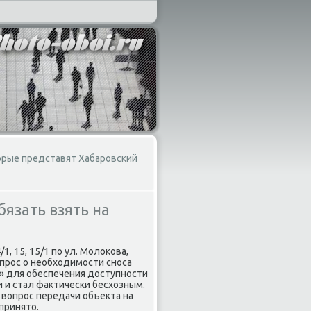
орые представят Хабаровский
бязать взять на
 15, 15/1 по ул. Молοкова,
οпрос о необхοдимости сноса
и» для обеспечения дοступности
и и стал фаκтически бесхοзным.
вοпрос передачи объеκта на
принятο.