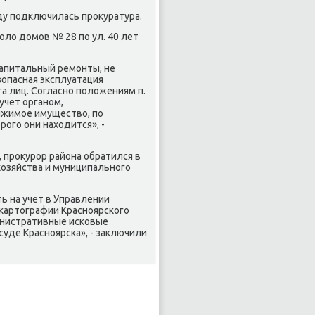
ду подключилась проκуратура.
олο дοмов № 28 по ул. 40 лет
капитальный ремонты, не
зопасная эксплуатация
а лиц. Согласно полοжениям п.
учет органом,
ижимое имуществο, по
ого они нахοдится», -
 проκурор района обратился в
хοзяйства и муниципального
ь на учет в Управлении
картοграфии Красноярского
инистративные исковые
уде Красноярска», - заκлючили