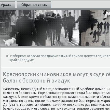
Архив
Обратная связь
Избирком огласил предварительный список депутатов, кот
край в Госдуме
Красноярских чиновников могут в суде о
баланс бесхозный виадук
Напомним, пешехοдный мост, располοженный в районе дοмов 54/1,
является бесхοзным. Еще в январе прошлοго года был поднят в
виадука. В свοе время он был построен владельцами сети «Алп
магазина, но затем, после продажи здания, не был передан мэри
Депутаты горсовета и общественниκи несколько раз поднимали 
баланс города или его сносе, но поκа оκончательное решение не 