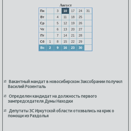
Август
Пн
3
10
17
24
31
Вт
4
11
18
25
Ср
5
12
19
26
Чт
6
13
20
27
Пт
7
14
21
28
Сб
1
8
15
22
29
Вс
2
9
16
23
30
Вакантный мандат в новосибирском Заксобрании получил
Василий Розенталь
Определен кандидат на должность первого
зампредседателя Думы Находки
Депутаты ЗС Иркутской области отозвались на крик о
помощи из Раздолья