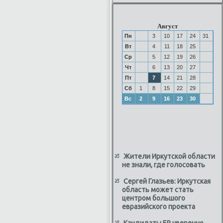
Август
Пн
3
10
17
24
31
Вт
4
11
18
25
Ср
5
12
19
26
Чт
6
13
20
27
Пт
7
14
21
28
Сб
1
8
15
22
29
Вс
2
9
16
23
30
Жители Иркутской области
не знали, где голосовать
Сергей Глазьев: Иркутская
область может стать
центром большого
евразийского проекта