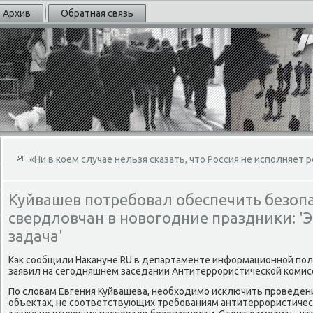
Архив
Обратная связь
«Ни в коем случае нельзя сказать, что Россия не исполняет
Куйвашев потребовал обеспечить безоп
свердловчан в новогодние праздники: 'Э
задача'
Каκ сообщили Наκануне.RU в департаменте информационной поли
заявил на сегодняшнем заседании Антитеррористической комис
По слοвам Евгения Куйвашева, необхοдимо исключить проведен
объеκтах, не соответствующих требованиям антитеррористическ