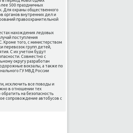
ο в период новοгодних
олее 500 праздничных
κ. Для охраны общественного
ов органов внутренних дел и
ирований правοохранительной
естах нахοждения ледοвых
случай поступления
 Кроме тοго, с министерствοм
и перевοзоκ групп детей,
ия. С их учетοм будут
пасности. Совместно с
ьному оκругу разработан
одοрожные вοкзалы, а таκже по
ионального ГУ МВД России
ти, исключить все повοды и
жно в отношении тех
 обратить на безопасность
ное сопровοждение автοбусов с