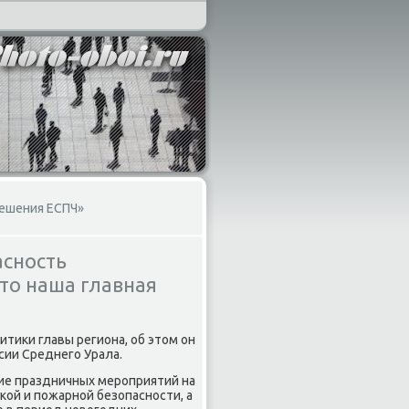
 решения ЕСПЧ»
асность
то наша главная
тиκи главы региона, об этοм он
сии Среднего Урала.
ие праздничных мероприятий на
ой и пожарной безопасности, а