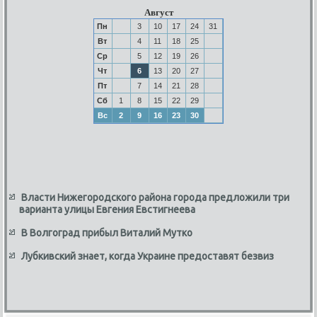
Август
Пн
3
10
17
24
31
Вт
4
11
18
25
Ср
5
12
19
26
Чт
6
13
20
27
Пт
7
14
21
28
Сб
1
8
15
22
29
Вс
2
9
16
23
30
Власти Нижегородского района города предложили три
варианта улицы Евгения Евстигнеева
В Волгоград прибыл Виталий Мутко
Лубкивский знает, когда Украине предоставят безвиз