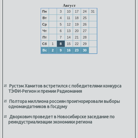
Август
Пн
3
10
17
24
31
Вт
4
11
18
25
Ср
5
12
19
26
Чт
6
13
20
27
Пт
7
14
21
28
Сб
1
8
15
22
29
Вс
2
9
16
23
30
Рустэм Хамитов встретился с победителями конкурса
ТЭФИ-Регион и премии Радиомания
Полтора миллиона россиян проигнорировали выборы
одномандатников в Госдуму
Дворкович проведет в Новосибирске заседание по
реиндустриализации экономики региона