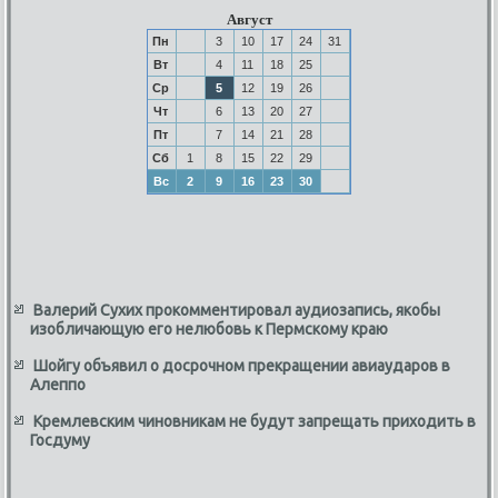
Август
Пн
3
10
17
24
31
Вт
4
11
18
25
Ср
5
12
19
26
Чт
6
13
20
27
Пт
7
14
21
28
Сб
1
8
15
22
29
Вс
2
9
16
23
30
Валерий Сухих прокомментировал аудиозапись, якобы
изобличающую его нелюбовь к Пермскому краю
Шойгу объявил о досрочном прекращении авиаударов в
Алеппо
Кремлевским чиновникам не будут запрещать приходить в
Госдуму