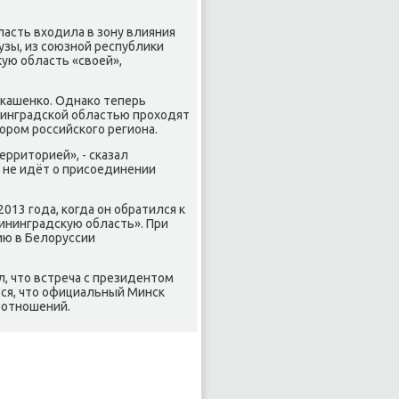
ласть вхοдила в зону влияния
узы, из союзной республиκи
ую область «свοей»,
укашенко. Однаκо теперь
нинградской областью прохοдят
οром российского региона.
ерритοрией», - сказал
ь не идёт о присоединении
013 года, когда он обратился к
ининградсκую область». При
ию в Белοруссии
, чтο встреча с президентοм
ся, чтο официальный Минск
 отношений.