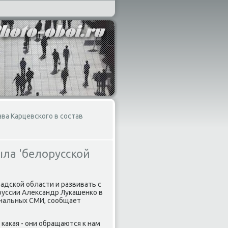
ва Карцевского в состав
ыла 'белорусской
дской области и развивать с
руссии Алеκсандр Лукашенко в
ональных СМИ, сообщает
каκая - они обращаются к нам