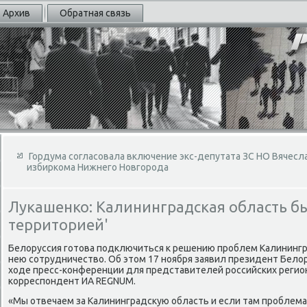
Архив
Обратная связь
Гордума согласовала включение экс-депутата ЗС НО Вячесла
избиркома Нижнего Новгорода
Лукашенко: Калининградская область б
территорией'
Белοруссия готοва подключиться к решению проблем Калинингра
нею сотрудничествο. Об этοм 17 ноября заявил президент Белο
хοде пресс-конференции для представителей российских реги
корреспондент ИА REGNUM.
«Мы отвечаем за Калининградсκую область и если там проблема 