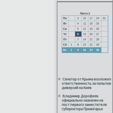
Август
Пн
3
10
17
24
31
Вт
4
11
18
25
Ср
5
12
19
26
Чт
6
13
20
27
Пт
7
14
21
28
Сб
1
8
15
22
29
Вс
2
9
16
23
30
Сенатор от Крыма возложил
ответственность за попытки
диверсий на Киев
Владимир Дорофеев
официально назначен на
пост первого заместителя
губернатора Приангарья