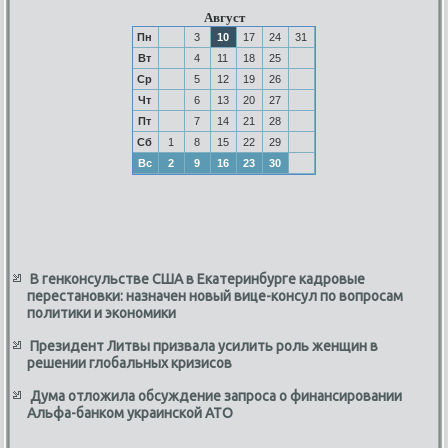
Август
Пн
3
10
17
24
31
Вт
4
11
18
25
Ср
5
12
19
26
Чт
6
13
20
27
Пт
7
14
21
28
Сб
1
8
15
22
29
Вс
2
9
16
23
30
В генконсульстве США в Екатеринбурге кадровые
перестановки: назначен новый вице-консул по вопросам
политики и экономики
Президент Литвы призвала усилить роль женщин в
решении глобальных кризисов
Дума отложила обсуждение запроса о финансировании
Альфа-банком украинской АТО