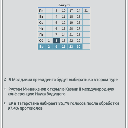
Август
Пн
3
10
17
24
31
Вт
4
11
18
25
Ср
5
12
19
26
Чт
6
13
20
27
Пт
7
14
21
28
Сб
1
8
15
22
29
Вс
2
9
16
23
30
В Молдавии президента будут выбирать во втором туре
Рустам Минниханов открыл в Казани II международную
конференцию Наука будущего
ЕР в Татарстане набирает 85,7% голосов после обработки
97,4% протоколов