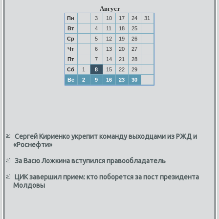
Август
Пн
3
10
17
24
31
Вт
4
11
18
25
Ср
5
12
19
26
Чт
6
13
20
27
Пт
7
14
21
28
Сб
1
8
15
22
29
Вс
2
9
16
23
30
Сергей Кириенко укрепит команду выходцами из РЖД и
«Роснефти»
За Васю Ложкина вступился правообладатель
ЦИК завершил прием: кто поборется за пост президента
Молдовы