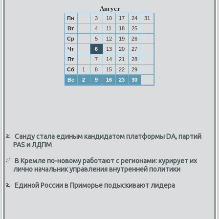
Август
Пн
3
10
17
24
31
Вт
4
11
18
25
Ср
5
12
19
26
Чт
6
13
20
27
Пт
7
14
21
28
Сб
1
8
15
22
29
Вс
2
9
16
23
30
Санду стала единым кандидатом платформы DA, партий
PAS и ЛДПМ
В Кремле по-новому работают с регионами: курирует их
лично начальник управления внутренней политики
Единой России в Приморье подыскивают лидера