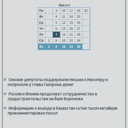
Август
Пн
3
10
17
24
31
Вт
4
11
18
25
Ср
5
12
19
26
Чт
6
13
20
27
Пт
7
14
21
28
Сб
1
8
15
22
29
Вс
2
9
16
23
30
Омские депутаты поддержали письмо к Миллеру и
попросили у главы Газпрома денег
Россия и Япония продолжат сотрудничество в
градостроительстве на базе Воронежа
Информацию о въезде в Казахстан сотни тысяч китайцев
прокомментировал посол