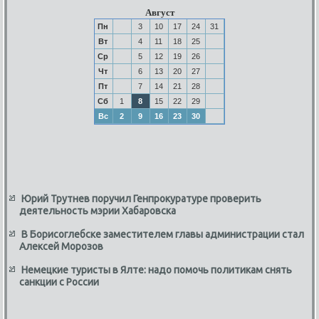
Август
Пн
3
10
17
24
31
Вт
4
11
18
25
Ср
5
12
19
26
Чт
6
13
20
27
Пт
7
14
21
28
Сб
1
8
15
22
29
Вс
2
9
16
23
30
Юрий Трутнев поручил Генпрокуратуре проверить
деятельность мэрии Хабаровска
В Борисоглебске заместителем главы администрации стал
Алексей Морозов
Немецкие туристы в Ялте: надо помочь политикам снять
санкции с России