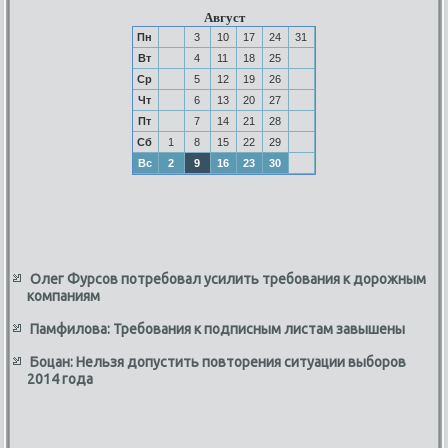
Август
Пн
3
10
17
24
31
Вт
4
11
18
25
Ср
5
12
19
26
Чт
6
13
20
27
Пт
7
14
21
28
Сб
1
8
15
22
29
Вс
2
9
16
23
30
Олег Фурсов потребовал усилить требования к дорожным
компаниям
Памфилова: Требования к подписным листам завышены
Боцан: Нельзя допустить повторения ситуации выборов
2014 года