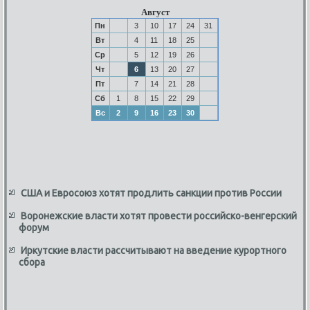
Август
Пн
3
10
17
24
31
Вт
4
11
18
25
Ср
5
12
19
26
Чт
6
13
20
27
Пт
7
14
21
28
Сб
1
8
15
22
29
Вс
2
9
16
23
30
США и Евросоюз хотят продлить санкции против России
Воронежские власти хотят провести российско-венгерский
форум
Иркутские власти рассчитывают на введение курортного
сбора