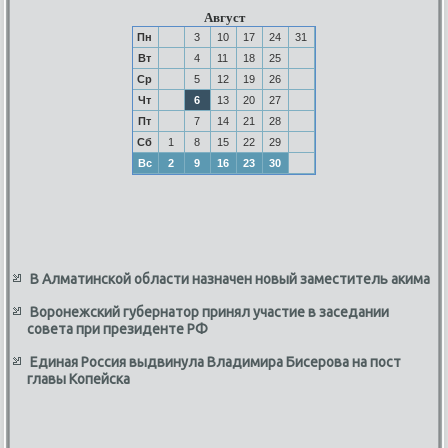
Август
Пн
3
10
17
24
31
Вт
4
11
18
25
Ср
5
12
19
26
Чт
6
13
20
27
Пт
7
14
21
28
Сб
1
8
15
22
29
Вс
2
9
16
23
30
В Алматинской области назначен новый заместитель акима
Воронежский губернатор принял участие в заседании
совета при президенте РФ
Единая Россия выдвинула Владимира Бисерова на пост
главы Копейска