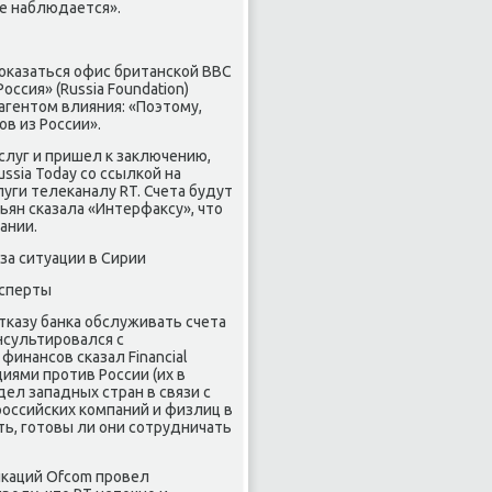
не наблюдается».
оказаться офис британской BBC
ссия» (Russia Foundation)
 агентом влияния: «Поэтому,
в из России».
слуг и пришел к заключению,
ssia Today со ссылкой на
луги телеканалу RT. Счета будут
ян сказала «Интерфаксу», что
ании.
а ситуации в Сирии
ксперты
тказу банка обслуживать счета
онсультировался с
инансов сказал Financial
иями против России (их в
л западных стран в связи с
российских компаний и физлиц в
ть, готовы ли они сотрудничать
икаций Ofcom провел