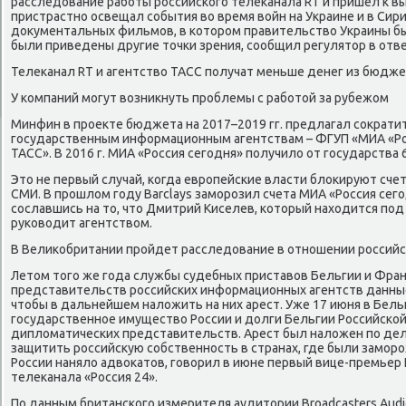
расследование работы российского телеканала RT и пришел к вы
пристрастно освещал события во время войн на Украине и в Сири
документальных фильмов, в котором правительство Украины бы
были приведены другие точки зрения, сообщил регулятор в отв
Телеканал RT и агентство ТАСС получат меньше денег из бюдже
У компаний могут возникнуть проблемы с работой за рубежом
Минфин в проекте бюджета на 2017–2019 гг. предлагал сократ
государственным информационным агентствам – ФГУП «МИА «Ро
ТАСС». В 2016 г. МИА «Россия сегодня» получило от государства 
Это не первый случай, когда европейские власти блокируют сче
СМИ. В прошлом году Barclays заморозил счета МИА «Россия сег
сославшись на то, что Дмитрий Киселев, который находится под
руководит агентством.
В Великобритании пройдет расследование в отношении российс
Летом того же года службы судебных приставов Бельгии и Фран
представительств российских информационных агентств данные
чтобы в дальнейшем наложить на них арест. Уже 17 июня в Бель
государственное имущество России и долги Бельгии Российско
дипломатических представительств. Арест был наложен по дел
защитить российскую собственность в странах, где были замор
России наняло адвокатов, говорил в июне первый вице-премьер
телеканала «Россия 24».
По данным британского измерителя аудитории Broadcasters Audi