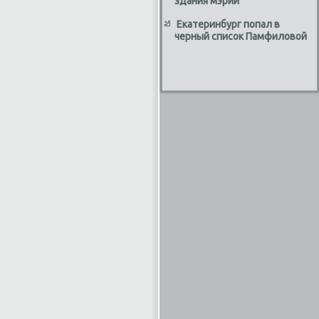
здания мэрии
Екатеринбург попал в
черный список Памфиловой