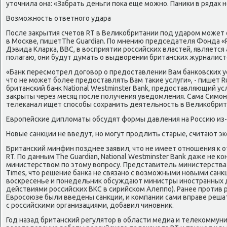
уточнила она: «Забрать деньги пока еще можно. Паники в рядах 
Возможность ответного удара
После закрытия счетов RT в Великобритании под ударом может 
в Москве, пишетThe Guardian. По мнению председателя Фонда «Ро
Дэвида Кларка, BBC, в восприятии российских властей, является
полагаю, они будут думать о выдворении британских журналисто
«Банк пересмотрел договор о предоставлении Вам банковских у
что не может более предоставлять Вам такие услуги», - пишет Ru
британский банк National Westminster Bank, предоставляющий ус
закрыты через месяц после получения уведомления. Сама Симонь
телеканал ищет способы сохранить деятельность в Великобрит
Европейские дипломаты обсудят формы давления на Россию из-з
Новые санкции не введут, но могут продлить старые, считают э
Британский минфин позднее заявил, что не имеет отношения к о
RT. По данным The Guardian, National Westminster Bank даже не к
министерством по этому вопросу. Представитель министерства ф
Times, что решение банка не связано с возможными новыми санкц
воскресенье и понедельник обсуждают министры иностранных де
действиями российских ВКС в сирийском Алеппо). Ранее против 
Евросоюзе были введены санкции, и компании сами вправе реша
с российскими организациями, добавил чиновник.
Год назад британский регулятор в области медиа и телекоммун