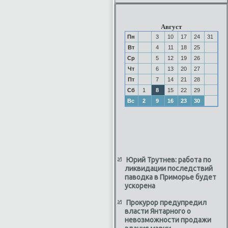
Август
Пн
3
10
17
24
31
Вт
4
11
18
25
Ср
5
12
19
26
Чт
6
13
20
27
Пт
7
14
21
28
Сб
1
8
15
22
29
Вс
2
9
16
23
30
Юрий Трутнев: работа по
ликвидации последствий
паводка в Приморье будет
ускорена
Прокурор предупредил
власти Янтарного о
невозможности продажи