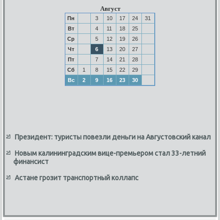
Август
Пн
3
10
17
24
31
Вт
4
11
18
25
Ср
5
12
19
26
Чт
6
13
20
27
Пт
7
14
21
28
Сб
1
8
15
22
29
Вс
2
9
16
23
30
Президент: туристы повезли деньги на Августовский канал
Новым калининградским вице-премьером стал 33-летний
финансист
Астане грозит транспортный коллапс