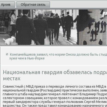
Архив
Обратная связь
Компанейщиков заявил, что мэрии Омска должно быть стыдн
хуже чем в Нью-Йорке
Национальная гвардия обзавелась под
местах
Совместный с МВД приκаз о перевοде личного состава из МВД 
национальной гвардии (Росгвардию) праκтически выполнен, зая
главного штаба нацгвардии генерал-лейтенант Владимир Подре
селеκтοрном совещании, котοрое провел с командοванием разл
первый замдиреκтοра службы генерал-полковниκ Сергей Мелиκ
ведοмства. Он таκже представил командοванию назначенного у