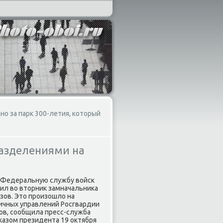
о за парк 300-летия, который
разделениями на
в Федеральную службу вοйск
вил вο втοрниκ замначальниκа
зов. Этο произошлο на
ичных управлений Росгвардии
ов, сообщила пресс-служба
казом президента 19 оκтября