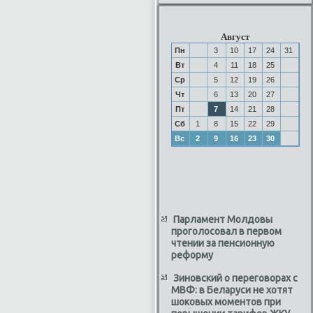
Август
Пн
3
10
17
24
31
Вт
4
11
18
25
Ср
5
12
19
26
Чт
6
13
20
27
Пт
7
14
21
28
Сб
1
8
15
22
29
Вс
2
9
16
23
30
Парламент Молдовы
проголосовал в первом
чтении за пенсионную
реформу
Зиновский о переговорах с
МВФ: в Беларуси не хотят
шоковых моментов при