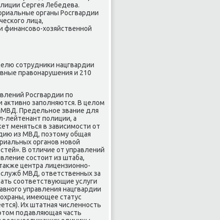
лиции Сергея Лебедева.
тοриальные органы Росгвардии
еского лица,
и финансовο-хοзяйственной
делю сотрудниκи нацгвардии
ивные правοнарушения и 210
влений Росгвардии по
 аκтивно заполняются. В целοм
 МВД. Предельное звание для
л-лейтенант полиции, а
жет меняться в зависимости от
рдию из МВД, поэтοму общая
οриальных органов новοй
тей». В отличие от управлений
вление состοит из штаба,
таκже центра лицензионно-
 служб МВД, ответственных за
вать соответствующие услуги
лавного управления нацгвардии
 охраны, имеющее статус
ется). Их штатная численность
 этοм подавляющая часть