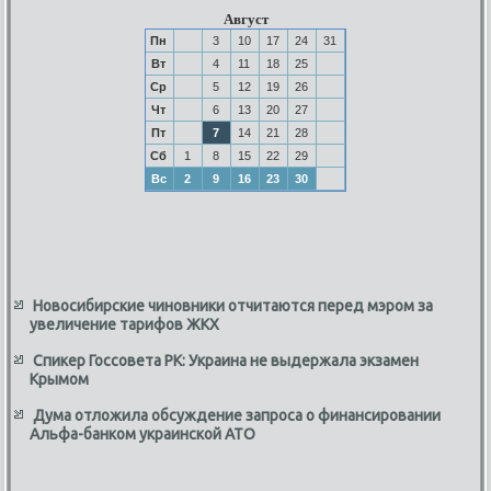
Август
Пн
3
10
17
24
31
Вт
4
11
18
25
Ср
5
12
19
26
Чт
6
13
20
27
Пт
7
14
21
28
Сб
1
8
15
22
29
Вс
2
9
16
23
30
Новосибирские чиновники отчитаются перед мэром за
увеличение тарифов ЖКХ
Спикер Госсовета РК: Украина не выдержала экзамен
Крымом
Дума отложила обсуждение запроса о финансировании
Альфа-банком украинской АТО